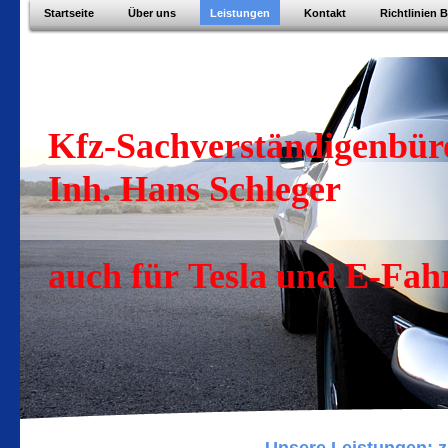
Startseite
Über uns
Leistungen
Kontakt
Richtlinien 
Kfz-Sachverständigenbüro
Inh. Hans Schleger
auch für Tesla und E-Fah