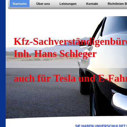
Startseite
Über uns
Leistungen
Kontakt
Richtlinien 
Kfz-Sachverständigenbüro
Inh. Hans Schleger
auch für Tesla und E-Fah
SIE HABEN UNVERSCHULDET 