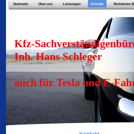
Startseite
Über uns
Leistungen
Kontakt
Richtlinien 
Kfz-Sachverständigenbüro
Inh. Hans Schleger
auch für Tesla und E-Fah