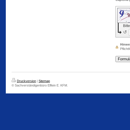
Bitt
↺
Hinwe
Pflichtf
Druckversion
|
Sitemap
© Sachverständigenbüro Elflein E. KFM.